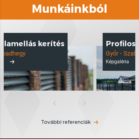
Munkáinkból
s kerítés
Profilos 80*20 m
Győr - Szabadhegy
Képgaléria
További referenciák