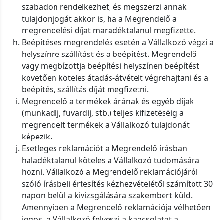
szabadon rendelkezhet, és megszerzi annak
tulajdonjogát akkor is, ha a Megrendelő a
megrendelési díjat maradéktalanul megfizette.
Beépítéses megrendelés esetén a Vállalkozó végzi a
helyszínre szállítást és a beépítést. Megrendelő
vagy megbízottja beépítési helyszínen beépítést
követően köteles átadás-átvételt végrehajtani és a
beépítés, szállítás díját megfizetni.
Megrendelő a termékek árának és egyéb díjak
(munkadíj, fuvardíj, stb.) teljes kifizetéséig a
megrendelt termékek a Vállalkozó tulajdonát
képezik.
Esetleges reklamációt a Megrendelő írásban
haladéktalanul köteles a Vállalkozó tudomására
hozni. Vállalkozó a Megrendelő reklamációjáról
szóló írásbeli értesítés kézhezvételétől számított 30
napon belül a kivizsgálására szakembert küld.
Amennyiben a Megrendelő reklamációja vélhetően
jogos, a Vállalkozó felveszi a kapcsolatot a