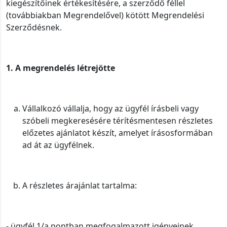
kiegészítőinek értékesítésére, a szerződő féllel
(továbbiakban Megrendelővel) kötött Megrendelési
Szerződésnek.
1. A megrendelés létrejötte
Vállalkozó vállalja, hogy az ügyfél írásbeli vagy
szóbeli megkeresésére térítésmentesen részletes
előzetes ajánlatot készít, amelyet írásosformában
ad át az ügyfélnek.
A részletes árajánlat tartalma:
- ügyfél 1/a pontban megfogalmazott igényeinek