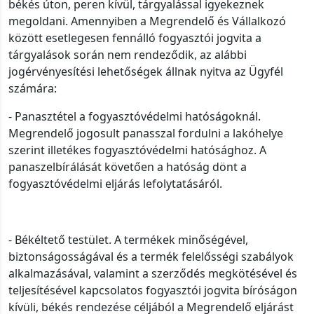
békés úton, peren kívül, tárgyalással igyekeznek
megoldani. Amennyiben a Megrendelő és Vállalkozó
között esetlegesen fennálló fogyasztói jogvita a
tárgyalások során nem rendeződik, az alábbi
jogérvényesítési lehetőségek állnak nyitva az Ügyfél
számára:
- Panasztétel a fogyasztóvédelmi hatóságoknál.
Megrendelő jogosult panasszal fordulni a lakóhelye
szerint illetékes fogyasztóvédelmi hatósághoz. A
panaszelbírálását követően a hatóság dönt a
fogyasztóvédelmi eljárás lefolytatásáról.
- Békéltető testület. A termékek minőségével,
biztonságosságával és a termék felelősségi szabályok
alkalmazásával, valamint a szerződés megkötésével és
teljesítésével kapcsolatos fogyasztói jogvita bíróságon
kívüli, békés rendezése céljából a Megrendelő eljárást