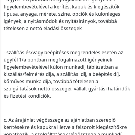
figyelembevételével a kerítés, kapuk és kiegészítők
típusa, anyaga, mérete, színe, opciók és különleges
igények, a nyitásmódok és nyitásirányok, továbbá
tételesen a nettó eladási összegek
- szállítás és/vagy beépítéses megrendelés esetén az
ügyfél 1/a pontban megfogalmazott igényeinek
figyelembevételével külön munkadíj táblázatban a
kiszállás/felmérés díja, a szállítási díj, a beépítés díj,
kőműves munka díja, továbbá tételesen a
szolgáltatások nettó összegei, vállalt gyártási határidők
és fizetési kondíciók.
c. Az árajánlat végösszege az ajánlatban szereplő
kerítésekre és kapukra illetve a felsorolt kiegészítőkre
vonatkozik, a szolgáltatások végösszege a munkadíj