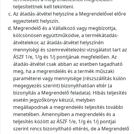
teljesítettnek kell tekinteni.
Az átadás-átvétel helyszíne a Megrendelővel előre
egyeztetett helyszín.
Megrendelő és a Vállalkozó vagy megbízottja,
kölcsönösen együttműködve, a termékátadás-
átvételekor, az átadás-átvétel helyszínén
mennyiségi és szemrevételezési vizsgálatot tart az
ÁSZF 1/e, 1/g és 1/j pontjának megfelelően. Az
átadás-átvétel csak abban az esetben tagadható
meg, ha a megrendelés és a termék műszaki
paraméterei vagy mennyisége (részszállítás külön
megegyezés szerint) bizonyíthatóan eltér (a
bizonyítás a Megrendelő feladata). Hibás teljesítés
esetén jegyzőkönyv készül, melyben
megállapodnak a megrendelés teljesítés további
menetében. Amennyiben a megrendelés és a
teljesítés között az ÁSZF 1/e, 1/g és 1/j pontjai
szerint nincs bizonyítható eltérés, de a Megrendelő