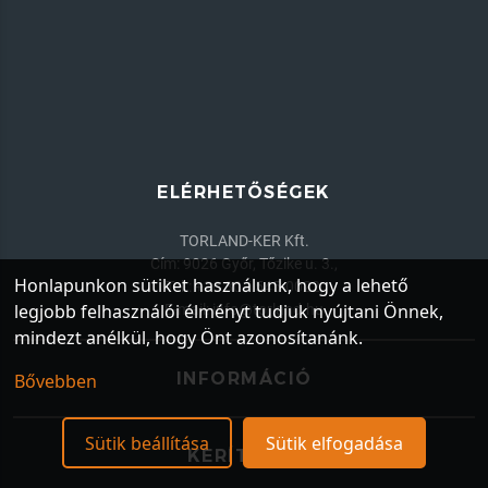
ELÉRHETŐSÉGEK
TORLAND-KER Kft.
Cím: 9026 Győr, Tőzike u. 3.,
Honlapunkon sütiket használunk, hogy a lehető
Tel.:
+36 30 / 545-0022
,
legjobb felhasználói élményt tudjuk nyújtani Önnek,
E-mail:
info@torland.hu
mindezt anélkül, hogy Önt azonosítanánk.
INFORMÁCIÓ
Bővebben
Sütik beállítása
Sütik elfogadása
KERÍTÉSEK