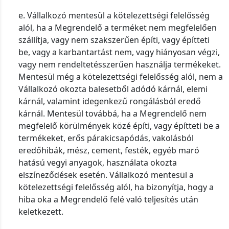
e. Vállalkozó mentesül a kötelezettségi felelősség
alól, ha a Megrendelő a terméket nem megfelelően
szállítja, vagy nem szakszerűen építi, vagy építteti
be, vagy a karbantartást nem, vagy hiányosan végzi,
vagy nem rendeltetésszerűen használja termékeket.
Mentesül még a kötelezettségi felelősség alól, nem a
Vállalkozó okozta balesetből adódó kárnál, elemi
kárnál, valamint idegenkezű rongálásból eredő
kárnál. Mentesül továbbá, ha a Megrendelő nem
megfelelő körülmények közé építi, vagy építteti be a
termékeket, erős párakicsapódás, vakolásból
eredőhibák, mész, cement, festék, egyéb maró
hatású vegyi anyagok, használata okozta
elszíneződések esetén. Vállalkozó mentesül a
kötelezettségi felelősség alól, ha bizonyítja, hogy a
hiba oka a Megrendelő felé való teljesítés után
keletkezett.