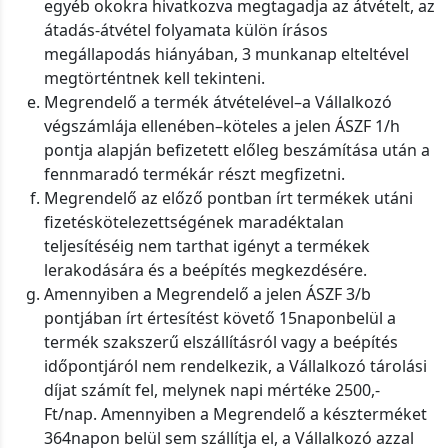
egyéb okokra hivatkozva megtagadja az átvételt, az
átadás-átvétel folyamata külön írásos
megállapodás hiányában, 3 munkanap elteltével
megtörténtnek kell tekinteni.
Megrendelő a termék átvételével–a Vállalkozó
végszámlája ellenében–köteles a jelen ÁSZF 1/h
pontja alapján befizetett előleg beszámítása után a
fennmaradó termékár részt megfizetni.
Megrendelő az előző pontban írt termékek utáni
fizetéskötelezettségének maradéktalan
teljesítéséig nem tarthat igényt a termékek
lerakodására és a beépítés megkezdésére.
Amennyiben a Megrendelő a jelen ÁSZF 3/b
pontjában írt értesítést követő 15naponbelül a
termék szakszerű elszállításról vagy a beépítés
időpontjáról nem rendelkezik, a Vállalkozó tárolási
díjat számít fel, melynek napi mértéke 2500,-
Ft/nap. Amennyiben a Megrendelő a készterméket
364napon belül sem szállítja el, a Vállalkozó azzal