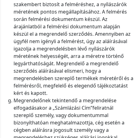
szakembert biztosít a felméréshez, a nyílászárók
méretének pontos megállapításához. A felmérés
során felmérési dokumentum készül. Az
árajánlatból a felmérési dokumentum alapján
készül el a megrendelő szerződés. Amennyiben az
ügyfél nem igényli a felmérést, úgy az aláírásával
igazolja a megrendelésben lévő nyílászárók
méretének helyességét, arra a méretre történő
legyárthatóságát. Megrendelő a megrendelő
szerződés aláírásával elismeri, hogy a
megrendelésben szereplő termékek méretéről és a
felmérésről, megfelelő és elegendő tájékoztatást
kért és kapott.
Megrendelőnek tekintendő a megrendelése
elfogadásakor a „Számlázási Cím”feliratnál
szereplő személy, vagy dokumentummal
bizonyíthatóan meghatalmazottja, cég esetén a
cégben aláírásra jogosult személy vagy a
megrendeléshez szükséges aláírási jogokkal,