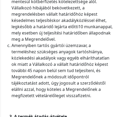
mentesül kötbérfizetés kötelezettsége alól.
Vállalkozó hibájából bekövetkezett, a
megrendelésben vállalt határidőhöz képest
késedelmes teljesítéskor akadályközléssel élhet,
legkésőbb a határidő lejárta előtti10 munkanappal,
mely esetben új teljesítési határidőben állapodnak
meg a Megrendelővel.
Amennyiben tartós gyártói üzemzavar, a
termeléshez szükséges anyagok tartóshiánya,
közlekedési akadályok vagy egyéb elháríthatatlan
ok miatt a Vállalkozó a vállalt határidőhöz képest
további 45 napon belül sem tud teljesíteni, és
Megrendelőnek a módosult időpontról
tájékoztatást adott, úgy jogosult a szerződéstől
elállni azzal, hogy köteles a Megrendelőnek a
megfizetett vételárelőleget visszafizetni.
3. A termék átadás-átvétele