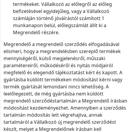
termékeket. Vállalkozó az előlegről az előleg
befizetésével egyidejűleg, vagy a Vállalkozó
számláján történő jóváírástól számított 1
munkanapon belül, előlegszámlát állít ki a
Megrendelő részére.
Megrendelő a megrendelő szerződés elfogadásával
elismeri, hogy a megrendelésben szereplő termékek
mennyiségéről, külső megjelenésről, műszaki
paramétereiről, működéséről és nyitás módjairól
megfelelő és elegendő tájékoztatást kért és kapott. A
gyártásba küldött termékeken módosítást kérni vagy
termék gyártását lemondani nincs lehetőség. A
leelőlegezett, de még gyártásba nem küldött
megrendelő szerződéstartalmán a Megrendelő írásban
módosítást kezdeményezhet. Amennyiben a szerződés
tartalmán módosítás lett végrehajtva, annak
tartalmáról a Vállalkozó új megrendelő szerződést
készít, melyet a Megrendelőnek írásban kell