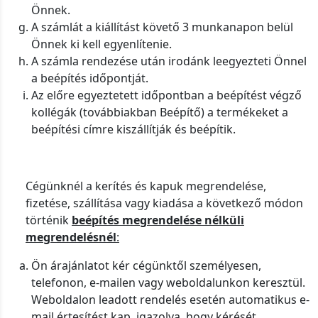
Önnek.
A számlát a kiállítást követő 3 munkanapon belül
Önnek ki kell egyenlítenie.
A számla rendezése után irodánk leegyezteti Önnel
a beépítés időpontját.
Az előre egyeztetett időpontban a beépítést végző
kollégák (továbbiakban Beépítő) a termékeket a
beépítési címre kiszállítják és beépítik.
Cégünknél a kerítés és kapuk megrendelése,
fizetése, szállítása vagy kiadása a következő módon
történik
beépítés megrendelése nélküli
megrendelésnél
:
Ön árajánlatot kér cégünktől személyesen,
telefonon, e-mailen vagy weboldalunkon keresztül.
Weboldalon leadott rendelés esetén automatikus e-
mail értesítést kap, igazolva, hogy kérését