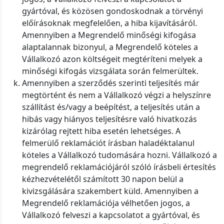
gyártóval, és közösen gondoskodnak a törvényi
előírásoknak megfelelően, a hiba kijavításáról.
Amennyiben a Megrendelő minőségi kifogása
alaptalannak bizonyul, a Megrendelő köteles a
Vállalkozó azon költségeit megtéríteni melyek a
minőségi kifogás vizsgálata során felmerültek.
Amennyiben a szerződés szerinti teljesítés már
megtörtént és nem a Vállalkozó végzi a helyszínre
szállítást és/vagy a beépítést, a teljesítés után a
hibás vagy hiányos teljesítésre való hivatkozás
kizárólag rejtett hiba esetén lehetséges. A
felmerülő reklamációt írásban haladéktalanul
köteles a Vállalkozó tudomására hozni. Vállalkozó a
megrendelő reklamációjáról szóló írásbeli értesítés
kézhezvételétől számított 30 napon belül a
kivizsgálására szakembert küld. Amennyiben a
Megrendelő reklamációja vélhetően jogos, a
Vállalkozó felveszi a kapcsolatot a gyártóval, és