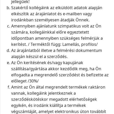
jellegűek!
Szakértő kollégáink az elküldött adatok alapján
elkészítik az árajánlatot és e-mailben vagy
irodánkban személyesen átadják Önnek.
Amennyiben ajánlatunk szimpatikus volt az Ön
számára, kollegáinkkal előre egyeztetett
időpontban amennyiben szükséges felmérjük a
kerítést. / Terméktől függ: Lamellás, profilos/
Az árajánlatból illetve a felmérési dokumentum
alapján készül el a szerződés.
Az Ön kerítésének és/vagy kapujának
szállítása/gyártása akkor kezdődik meg, ha Ön
elfogadta a megrendelő szerződést és befizette az
előleget /30%/
Amint az Ön által megrendelt termékek raktáron
vannak, kollegáink jelentkeznek a
szerződéskötéskor megadott elérhetőségek
egyikén, és irodánk kiállítja a termékek
végszámláját, amelyet elektronikus úton továbbít