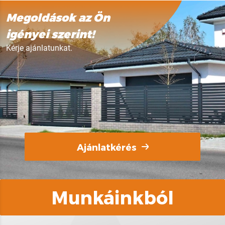
Megoldások az Ön
igényei szerint!
Kérje ajánlatunkat.
Ajánlatkérés
Munkáinkból