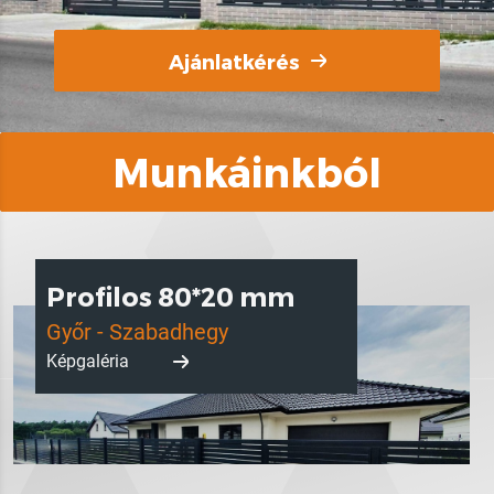
Ajánlatkérés
Munkáinkból
Profilos 80*20 mm
Győr - Szabadhegy
Képgaléria