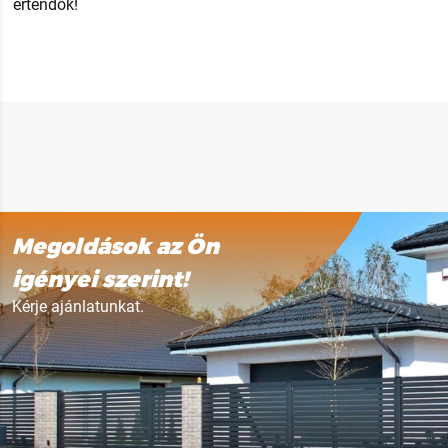
értendők!
Megoldások az Ön
igényei szerint!
Kérje ajánlatunkat.