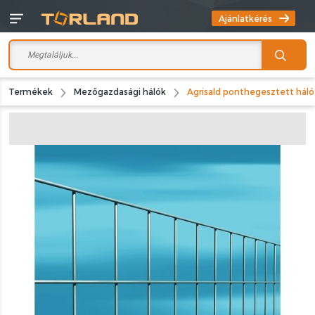
Ajánlatkérés
Termékek
Mezőgazdasági hálók
Agrisald ponthegesztett háló