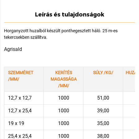
Leírás és tulajdonságok
Horganyzott huzalból készült ponthegesztett háló. 25 m-es
tekercsekben szállítva.
Agrisald
SZEMMÉRET
KERÍTÉS
SÚLY /KG/
HUZA
/MM/
MAGASSÁGA
/MM/
12,7 x 12,7
1000
51,00
12,7 x 25,4
1000
39,00
19 x 19
1000
35,00
25,4 x 25,4
1000
38,00