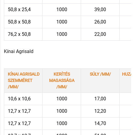
50,8 x 25,4
1000
39,00
50,8 x 50,8
1000
26,00
76,2 x 50,8
1000
22,00
Kínai Agrisald
KÍNAI AGRISALD
KERÍTÉS
SÚLY /MM/
HUZA
SZEMMÉRET
MAGASSÁGA
/MM/
/MM/
10,6 x 10,6
1000
17,00
12,7 x 12,7
1000
12,20
12,7 x 12,7
1000
14,70